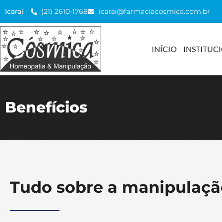
(21) 2610-1768
icarai@farmaciacosmica.com.br
Icaraí
INÍCIO
INSTITUC
Benefícios
Tudo sobre a manipulaçã