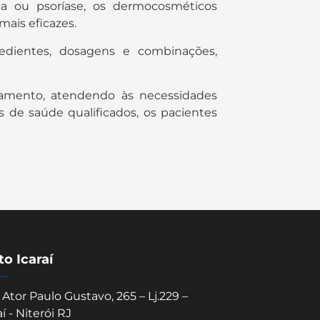
ma ou psoríase, os dermocosméticos
ais eficazes.
edientes, dosagens e combinações,
amento, atendendo às necessidades
s de saúde qualificados, os pacientes
o Icaraí
Ator Paulo Gustavo, 265 – Lj.229 –
aí - Niterói RJ