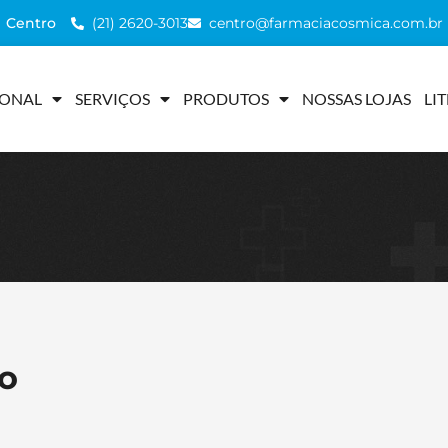
(21) 2620-3013
centro@farmaciacosmica.com.br
Centro
IONAL
SERVIÇOS
PRODUTOS
NOSSAS LOJAS
LI
o