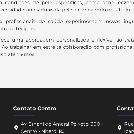
ra condições de pele específicas, como acne, ecze
essidades individuais da pele, promovendo resultados m
e profissionais de saúde experimentem novos ingr
to de terapias.
ce uma abordagem personalizada e flexível ao trat
. Ao trabalhar em estreita colaboração com profissionai
us tratamentos.
Contato Centro
Contat
Av. Ernani do Amaral Peixoto, 300 –
Rua 
Centro - Niterói RJ
Icar