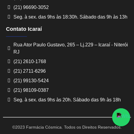
(21) 96690-3052
Seg. à sex. das 9hs às 18:30h. Sábado das 9h às 13h
Contato Icaraí
Rua Ator Paulo Gustavo, 265 – Lj.229 – Icaraí - Niterói
RJ
Converse conosco
(21) 2610-1768
Selecione com quem deseja falar
(21) 2711-6296
(21) 99130-5424
Centro -
Icaraí -
Niterói-
Niterói-
(21) 98109-0387
RJ
RJ
Seg. à sex. das 9hs às 20h. Sábado das 9h às 18h
©2023 Farmácia Cósmica. Todos os Direitos Reservados.