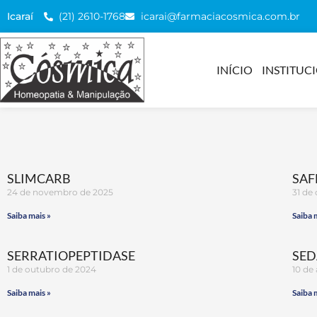
(21) 2610-1768
icarai@farmaciacosmica.com.br
Icaraí
INÍCIO
INSTITUC
SLIMCARB
SAF
24 de novembro de 2025
31 de
Saiba mais »
Saiba 
SERRATIOPEPTIDASE
SED
1 de outubro de 2024
10 de
Saiba mais »
Saiba 