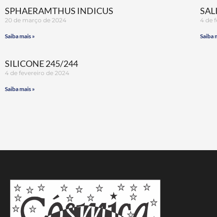
SPHAERAMTHUS INDICUS
SAL
20 de março de 2024
4 de 
Saiba mais »
Saiba 
SILICONE 245/244
4 de fevereiro de 2024
Saiba mais »