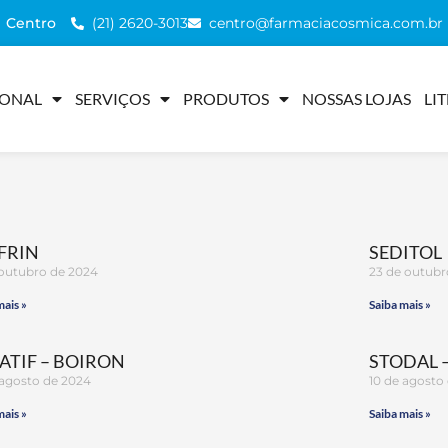
(21) 2620-3013
centro@farmaciacosmica.com.br
Centro
IONAL
SERVIÇOS
PRODUTOS
NOSSAS LOJAS
LI
FRIN
SEDITOL
 outubro de 2024
23 de outubr
mais »
Saiba mais »
ATIF – BOIRON
STODAL 
 agosto de 2024
10 de agosto
mais »
Saiba mais »