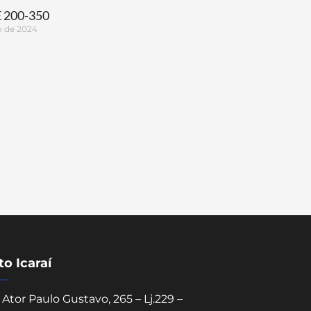
 200-350
o de 2024
o Icaraí
Ator Paulo Gustavo, 265 – Lj.229 –