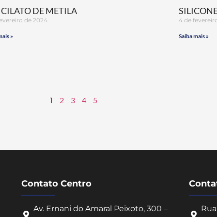
ICILATO DE METILA
SILICONE
fevereiro de 2024
4 de fevereir
mais »
Saiba mais »
2
3
4
5
1
Contato Centro
Contat
Av. Ernani do Amaral Peixoto, 300 –
Rua 