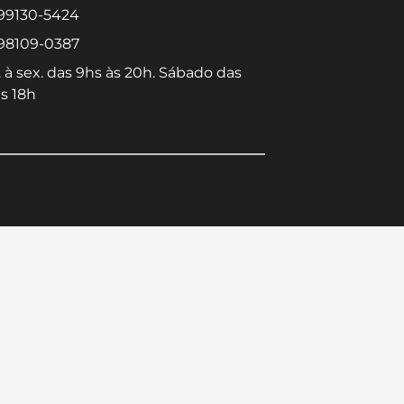
 99130-5424
 98109-0387
 à sex. das 9hs às 20h. Sábado das
s 18h
Converse conosco
Selecione com quem deseja falar
Centro -
Icaraí -
Niterói-RJ
Niterói-RJ