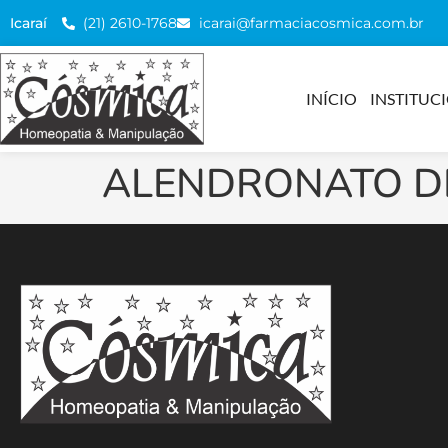
(21) 2610-1768
icarai@farmaciacosmica.com.br
Icaraí
INÍCIO
INSTITUC
ALENDRONATO D