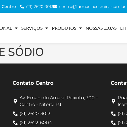
(21) 2620-3013
centro@farmaciacosmica.com.br
Centro
IONAL
SERVIÇOS
PRODUTOS
NOSSAS LOJAS
LI
E SÓDIO
Contato Centro
Contat
Av. Ernani do Amaral Peixoto, 300 –
Rua 
Centro - Niterói RJ
Icar
(21) 2620-3013
(21)
(21) 2622-6004
(21)