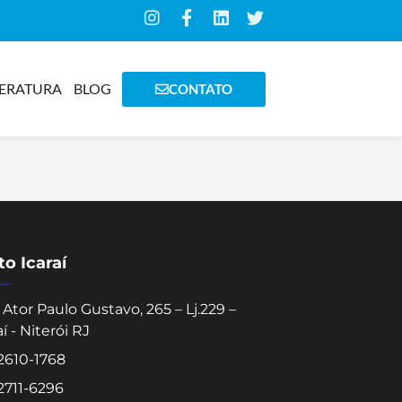
TERATURA
BLOG
CONTATO
o Icaraí
Ator Paulo Gustavo, 265 – Lj.229 –
aí - Niterói RJ
 2610-1768
 2711-6296