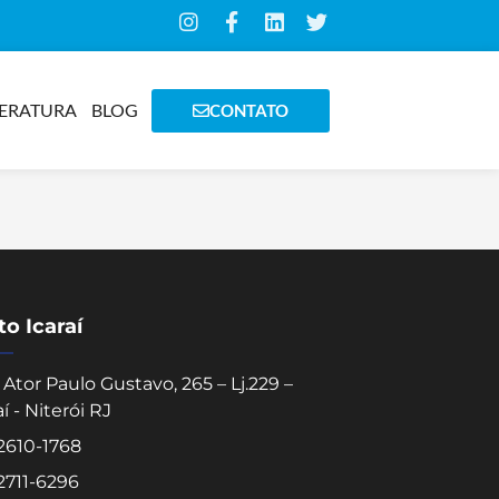
TERATURA
BLOG
CONTATO
o Icaraí
Ator Paulo Gustavo, 265 – Lj.229 –
aí - Niterói RJ
 2610-1768
 2711-6296