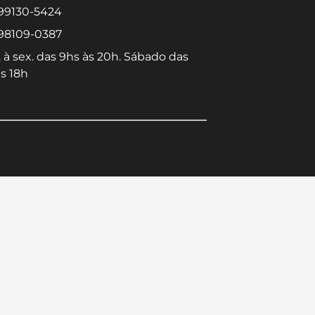
 99130-5424
 98109-0387
 à sex. das 9hs às 20h. Sábado das
s 18h
Converse conosco
Selecione com quem deseja falar
Centro -
Icaraí -
Niterói-RJ
Niterói-RJ