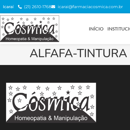
(21) 2610-1768
icarai@farmaciacosmica.com.br
Icaraí
INÍCIO
INSTITUC
ALFAFA-TINTURA