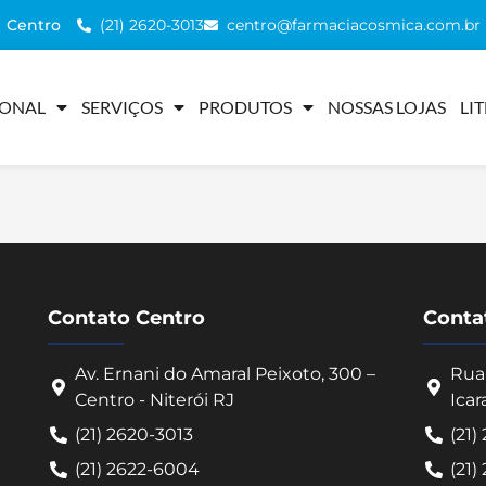
(21) 2620-3013
centro@farmaciacosmica.com.br
Centro
IONAL
SERVIÇOS
PRODUTOS
NOSSAS LOJAS
LI
Contato Centro
Contat
Av. Ernani do Amaral Peixoto, 300 –
Rua 
Centro - Niterói RJ
Icar
(21) 2620-3013
(21)
(21) 2622-6004
(21)