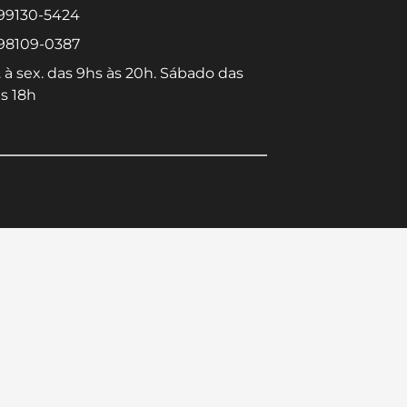
 99130-5424
 98109-0387
 à sex. das 9hs às 20h. Sábado das
s 18h
Converse conosco
Selecione com quem deseja falar
Centro -
Icaraí -
Niterói-
Niterói-
RJ
RJ