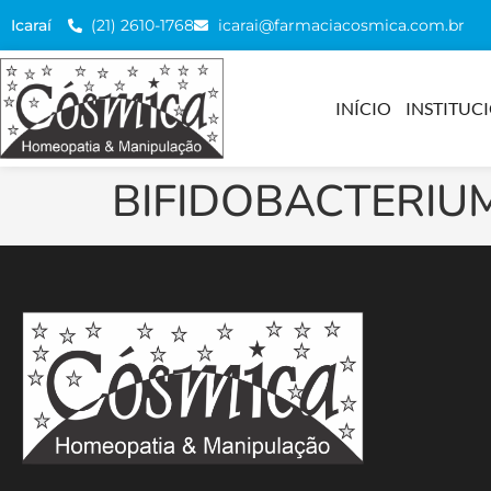
(21) 2610-1768
icarai@farmaciacosmica.com.br
Icaraí
INÍCIO
INSTITUC
BIFIDOBACTERI