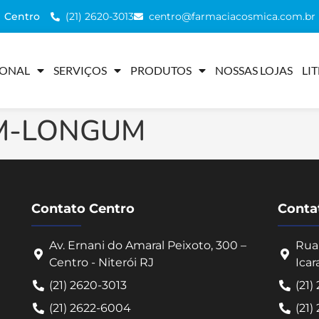
(21) 2620-3013
centro@farmaciacosmica.com.br
Centro
IONAL
SERVIÇOS
PRODUTOS
NOSSAS LOJAS
LI
UM-LONGUM
Contato Centro
Contat
Av. Ernani do Amaral Peixoto, 300 –
Rua 
Centro - Niterói RJ
Icar
(21) 2620-3013
(21)
(21) 2622-6004
(21)