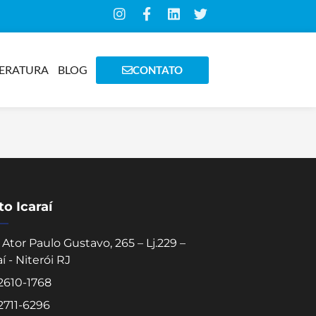
TERATURA
BLOG
CONTATO
o Icaraí
Ator Paulo Gustavo, 265 – Lj.229 –
aí - Niterói RJ
 2610-1768
 2711-6296