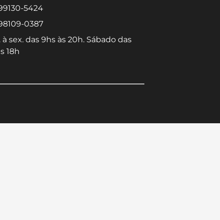
 99130-5424
 98109-0387
 à sex. das 9hs às 20h. Sábado das
s 18h
Converse conosco
Selecione com quem deseja falar
Centro -
Icaraí -
Niterói-
Niterói-
RJ
RJ