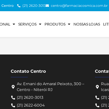
(21) 2620-3013
centro@farmaciacosmica.com.br
Centro
IONAL
SERVIÇOS
PRODUTOS
NOSSAS LOJAS
LI
Contato Centro
Contat
Av. Ernani do Amaral Peixoto, 300 –
Rua 
Centro - Niterói RJ
Icar
(21) 2620-3013
(21)
(21) 2622-6004
(21)