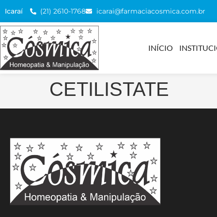
(21) 2610-1768
icarai@farmaciacosmica.com.br
Icaraí
INÍCIO
INSTITUC
CETILISTATE