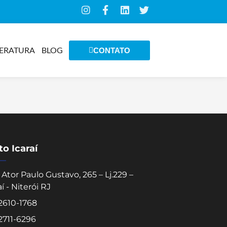
TERATURA
BLOG
CONTATO
o Icaraí
Ator Paulo Gustavo, 265 – Lj.229 –
aí - Niterói RJ
 2610-1768
 2711-6296