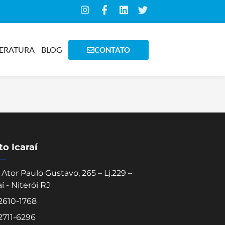
TERATURA
BLOG
CONTATO
o Icaraí
Ator Paulo Gustavo, 265 – Lj.229 –
aí - Niterói RJ
 2610-1768
 2711-6296