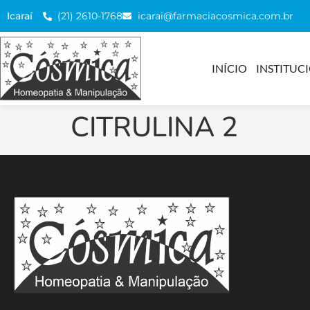
(21) 2610-1768
icarai@farmaciacosmica.com.br
Icaraí
INÍCIO
INSTITUC
CITRULINA 2