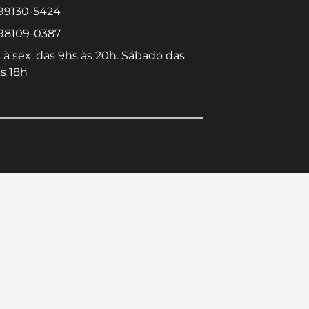
 99130-5424
 98109-0387
 à sex. das 9hs às 20h. Sábado das
s 18h
Converse conosco
Selecione com quem deseja falar
Centro -
Icaraí -
Niterói-RJ
Niterói-RJ