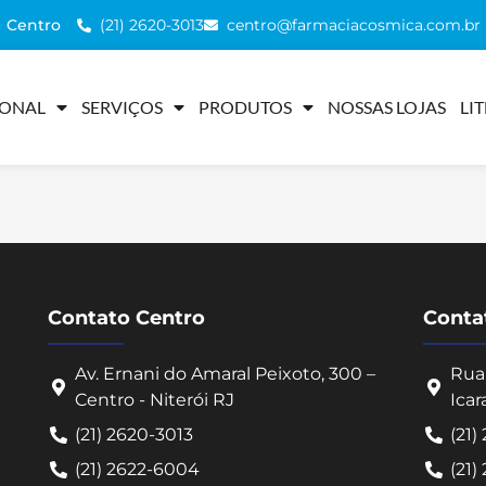
(21) 2620-3013
centro@farmaciacosmica.com.br
Centro
IONAL
SERVIÇOS
PRODUTOS
NOSSAS LOJAS
LI
Contato Centro
Contat
Av. Ernani do Amaral Peixoto, 300 –
Rua 
Centro - Niterói RJ
Icar
(21) 2620-3013
(21)
(21) 2622-6004
(21)