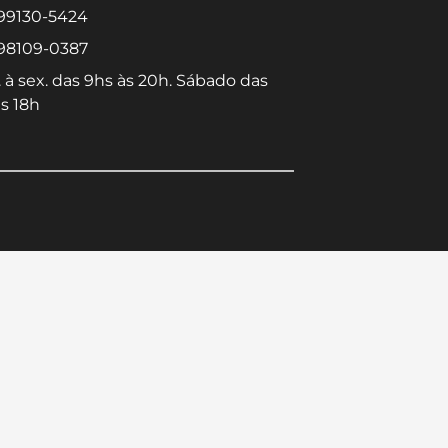
 99130-5424
 98109-0387
 à sex. das 9hs às 20h. Sábado das
s 18h
Converse conosco
Selecione com quem deseja falar
Centro -
Icaraí -
Niterói-RJ
Niterói-RJ