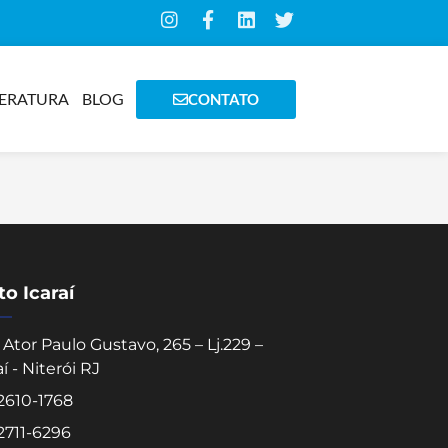
TERATURA
BLOG
CONTATO
o Icaraí
Ator Paulo Gustavo, 265 – Lj.229 –
aí - Niterói RJ
 2610-1768
 2711-6296