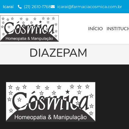
(21) 2610-1768
icarai@farmaciacosmica.com.br
Icaraí
INÍCIO
INSTITUC
DIAZEPAM