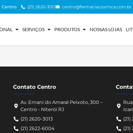
(21) 2620-3013
centro@farmaciacosmica.com.br
Centro
IONAL
SERVIÇOS
PRODUTOS
NOSSAS LOJAS
LI
Contato Centro
Contat
Av. Ernani do Amaral Peixoto, 300 –
Rua 
Centro - Niterói RJ
Icar
(21) 2620-3013
(21)
(21) 2622-6004
(21)