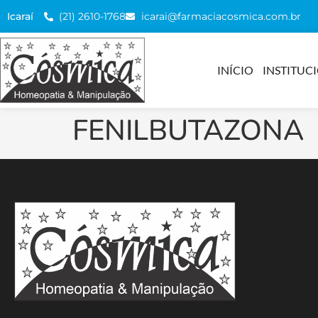
(21) 2610-1768
icarai@farmaciacosmica.com.br
Icaraí
INÍCIO
INSTITUC
FENILBUTAZONA