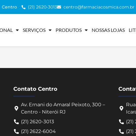
(21) 2620-3013
centro@farmaciacosmica.com.br
Centro
IONAL
SERVIÇOS
PRODUTOS
NOSSAS LOJAS
LI
Contato Centro
Contat
Av. Ernani do Amaral Peixoto, 300 –
Rua 
Centro - Niterói RJ
Icar
(21) 2620-3013
(21)
(21) 2622-6004
(21)