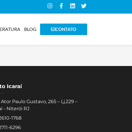
TERATURA
BLOG
CONTATO
o Icaraí
Ator Paulo Gustavo, 265 – Lj.229 –
aí - Niterói RJ
 2610-1768
 2711-6296