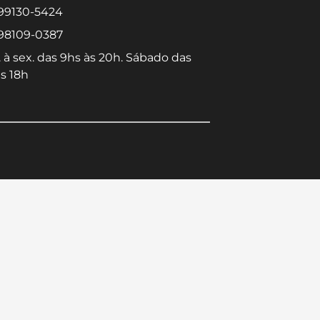
 99130-5424
 98109-0387
 à sex. das 9hs às 20h. Sábado das
s 18h
Converse conosco
Selecione com quem deseja falar
Centro -
Icaraí -
Niterói-RJ
Niterói-RJ