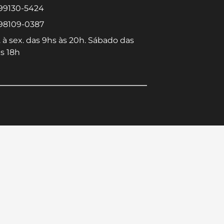
 99130-5424
 98109-0387
 à sex. das 9hs às 20h. Sábado das
s 18h
Converse conosco
Selecione com quem deseja falar
Centro -
Icaraí -
Niterói-RJ
Niterói-RJ