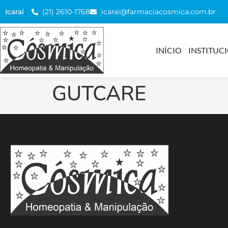
(21) 2610-1768
icarai@farmaciacosmica.com.br
Icaraí
INÍCIO
INSTITUC
GUTCARE