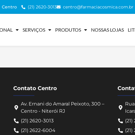
(21) 2620-3013
centro@farmaciacosmica.com.br
Centro
IONAL
SERVIÇOS
PRODUTOS
NOSSAS LOJAS
LI
Contato Centro
Contat
Av. Ernani do Amaral Peixoto, 300 –
Rua 
Centro - Niterói RJ
Icar
(21) 2620-3013
(21)
(21) 2622-6004
(21)