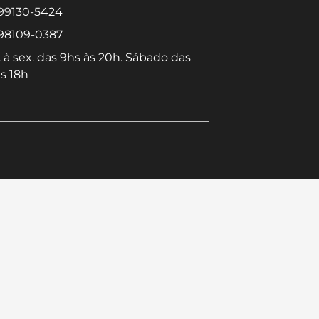
 99130-5424
 98109-0387
 à sex. das 9hs às 20h. Sábado das
s 18h
Converse conosco
Selecione com quem deseja falar
Centro -
Icaraí -
Niterói-RJ
Niterói-RJ