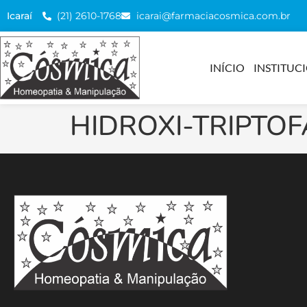
(21) 2610-1768
icarai@farmaciacosmica.com.br
Icaraí
INÍCIO
INSTITUC
HIDROXI-TRIPTOF