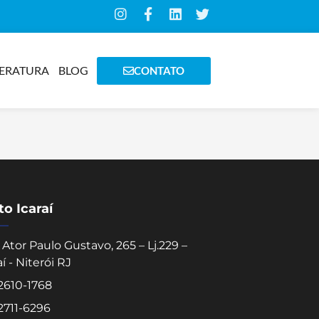
TERATURA
BLOG
CONTATO
o Icaraí
Ator Paulo Gustavo, 265 – Lj.229 –
aí - Niterói RJ
 2610-1768
 2711-6296