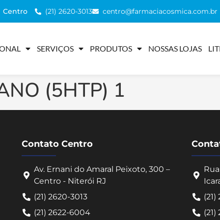
(21) 2620-3013
centro@farmaciacosmica.com.br
Centro
IONAL
SERVIÇOS
PRODUTOS
NOSSAS LOJAS
LI
ANO (5HTP) 1
Contato Centro
Contat
Av. Ernani do Amaral Peixoto, 300 –
Rua 
Centro - Niterói RJ
Icar
(21) 2620-3013
(21)
(21) 2622-6004
(21)