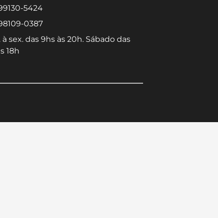
 99130-5424
 98109-0387
 à sex. das 9hs às 20h. Sábado das
s 18h
Converse conosco
Selecione com quem deseja falar
Centro -
Icaraí -
Niterói-RJ
Niterói-RJ