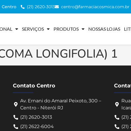
(21) 2620-3013
centro@farmaciacosmica.com.br
Centro
IONAL
SERVIÇOS
PRODUTOS
NOSSAS LOJAS
LI
COMA LONGIFOLIA) 1
Contato Centro
Contat
Av. Ernani do Amaral Peixoto, 300 –
Rua 
Centro - Niterói RJ
Icar
(21) 2620-3013
(21)
(21) 2622-6004
(21)