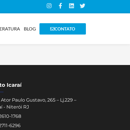
TERATURA
BLOG
CONTATO
o Icaraí
Ator Paulo Gustavo, 265 – Lj.229 –
aí - Niterói RJ
 2610-1768
 2711-6296