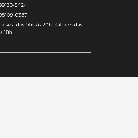
 99130-5424
 98109-0387
 à sex. das 9hs às 20h. Sábado das
s 18h
Converse conosco
Selecione com quem deseja falar
Centro -
Icaraí -
Niterói-RJ
Niterói-RJ