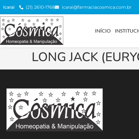
(21) 2610-1768
icarai@farmaciacosmica.com.br
Icaraí
INÍCIO
INSTITUC
LONG JACK (EURY