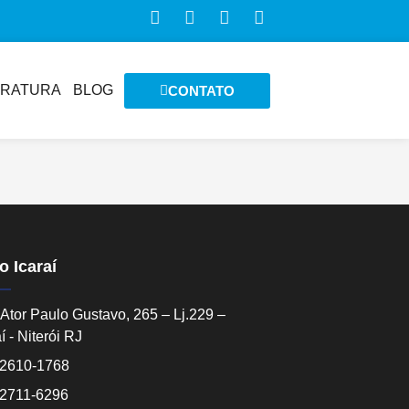
ERATURA
BLOG
CONTATO
o Icaraí
Ator Paulo Gustavo, 265 – Lj.229 –
í - Niterói RJ
 2610-1768
 2711-6296