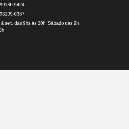
 99130-5424
 98109-0387
 à sex. das 9hs às 20h. Sábado das 9h
8h
Converse conosco
Selecione com quem deseja falar
Centro -
Icaraí -
Niterói-
Niterói-
RJ
RJ