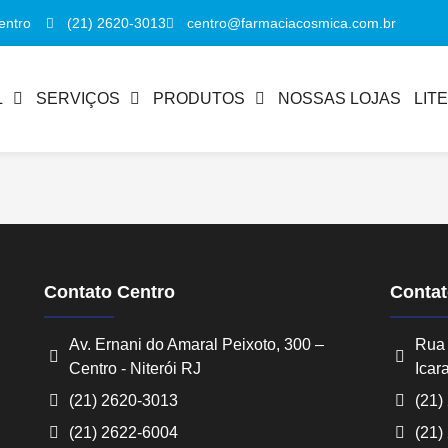
(21) 2620-3013
centro@farmaciacosmica.com.br
entro
L
SERVIÇOS
PRODUTOS
NOSSAS LOJAS
LIT
Contato Centro
Contat
Av. Ernani do Amaral Peixoto, 300 –
Rua 
Centro - Niterói RJ
Icara
(21) 2620-3013
(21)
(21) 2622-6004
(21)