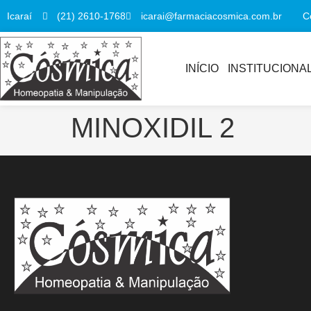
(21) 2610-1768
icarai@farmaciacosmica.com.br
Icaraí
C
INÍCIO
INSTITUCIONA
MINOXIDIL 2