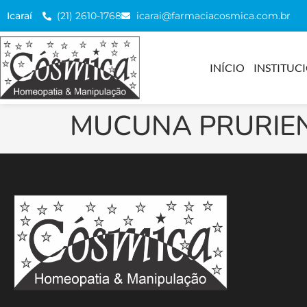
(21) 2610-1768
icarai@farmaciacosmica.com.br
Icaraí
INÍCIO
INSTITUC
MUCUNA PRURIE