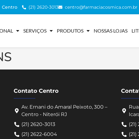
(21) 2620-3013
centro@farmaciacosmica.com.br
Centro
IONAL
SERVIÇOS
PRODUTOS
NOSSAS LOJAS
LI
NS
Contato Centro
Contat
Av. Ernani do Amaral Peixoto, 300 –
Rua 
Centro - Niterói RJ
Icar
(21) 2620-3013
(21)
(21) 2622-6004
(21)