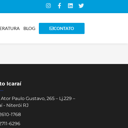
TERATURA
BLOG
CONTATO
o Icaraí
Ator Paulo Gustavo, 265 – Lj.229 –
aí - Niterói RJ
 2610-1768
 2711-6296