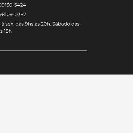
 99130-5424
 98109-0387
 à sex. das 9hs às 20h. Sábado das
s 18h
Converse conosco
Selecione com quem deseja falar
Centro -
Icaraí -
Niterói-RJ
Niterói-RJ