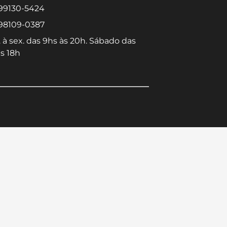
 99130-5424
 98109-0387
 à sex. das 9hs às 20h. Sábado das
s 18h
Converse conosco
Selecione com quem deseja falar
Centro -
Icaraí -
Niterói-RJ
Niterói-RJ