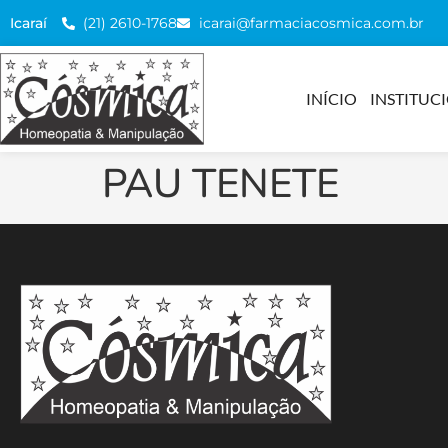
(21) 2610-1768
icarai@farmaciacosmica.com.br
Icaraí
INÍCIO
INSTITUC
PAU TENETE