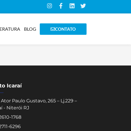
TERATURA
BLOG
CONTATO
o Icaraí
Ator Paulo Gustavo, 265 – Lj.229 –
aí - Niterói RJ
 2610-1768
 2711-6296