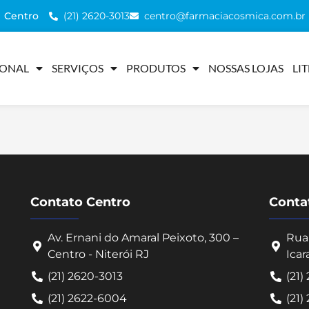
(21) 2620-3013
centro@farmaciacosmica.com.br
Centro
IONAL
SERVIÇOS
PRODUTOS
NOSSAS LOJAS
LI
Contato Centro
Contat
Av. Ernani do Amaral Peixoto, 300 –
Rua 
Centro - Niterói RJ
Icar
(21) 2620-3013
(21)
(21) 2622-6004
(21)