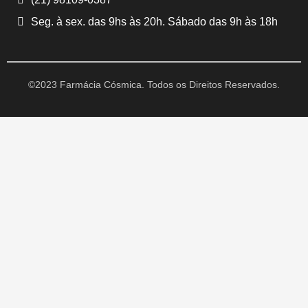
Seg. à sex. das 9hs às 20h. Sábado das 9h às 18h
©2023 Farmácia Cósmica. Todos os Direitos Reservados.