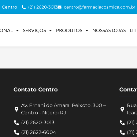
(21) 2620-3013
centro@farmaciacosmica.com.br
Centro
IONAL
SERVIÇOS
PRODUTOS
NOSSAS LOJAS
LI
Contato Centro
Contat
Av. Ernani do Amaral Peixoto, 300 –
Rua 
Centro - Niterói RJ
Icar
(21) 2620-3013
(21)
(21) 2622-6004
(21)