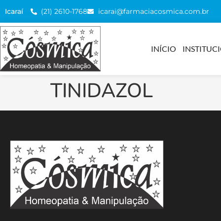
(21) 2610-1768
icarai@farmaciacosmica.com.br
Icaraí
INÍCIO
INSTITUC
TINIDAZOL