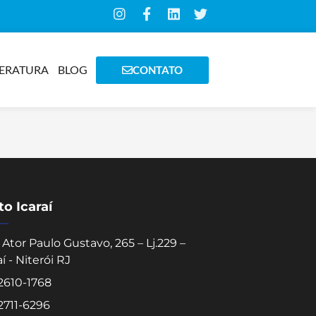
TERATURA
BLOG
CONTATO
o Icaraí
Ator Paulo Gustavo, 265 – Lj.229 –
aí - Niterói RJ
 2610-1768
 2711-6296