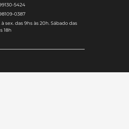
 99130-5424
 98109-0387
 à sex. das 9hs às 20h. Sábado das
s 18h
Converse conosco
Selecione com quem deseja falar
Centro -
Icaraí -
Niterói-RJ
Niterói-RJ