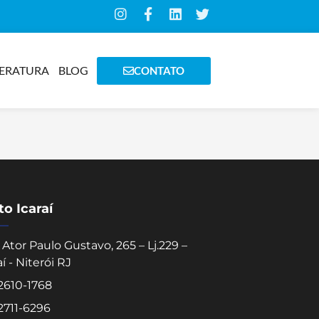
TERATURA
BLOG
CONTATO
o Icaraí
Ator Paulo Gustavo, 265 – Lj.229 –
aí - Niterói RJ
 2610-1768
 2711-6296