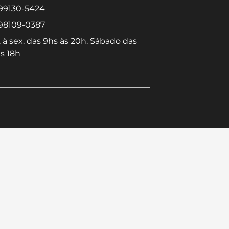
 99130-5424
 98109-0387
 à sex. das 9hs às 20h. Sábado das
s 18h
Converse conosco
Selecione com quem deseja falar
Centro -
Icaraí -
Niterói-RJ
Niterói-RJ