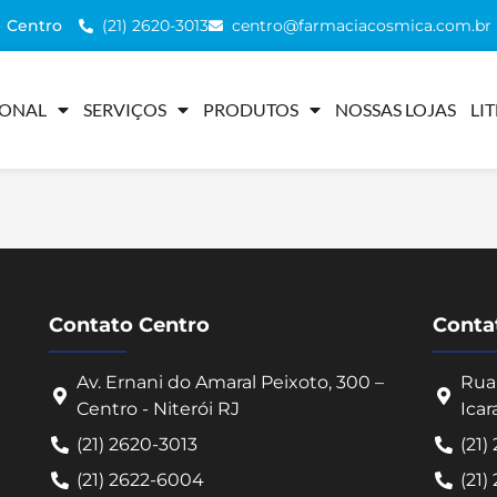
(21) 2620-3013
centro@farmaciacosmica.com.br
Centro
IONAL
SERVIÇOS
PRODUTOS
NOSSAS LOJAS
LI
Contato Centro
Contat
Av. Ernani do Amaral Peixoto, 300 –
Rua 
Centro - Niterói RJ
Icar
(21) 2620-3013
(21)
(21) 2622-6004
(21)