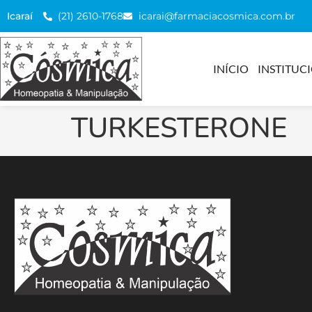
(21) 2610-1768
icarai@farmaciacosmica.com.br
Icaraí
INÍCIO
INSTITUC
TURKESTERONE