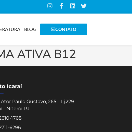
TERATURA
BLOG
CONTATO
MA ATIVA B12
o Icaraí
Ator Paulo Gustavo, 265 – Lj.229 –
aí - Niterói RJ
 2610-1768
 2711-6296