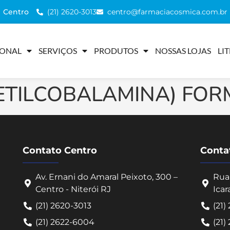
(21) 2620-3013
centro@farmaciacosmica.com.br
Centro
IONAL
SERVIÇOS
PRODUTOS
NOSSAS LOJAS
LI
ETILCOBALAMINA) FOR
Contato Centro
Contat
Av. Ernani do Amaral Peixoto, 300 –
Rua 
Centro - Niterói RJ
Icar
(21) 2620-3013
(21)
(21) 2622-6004
(21)