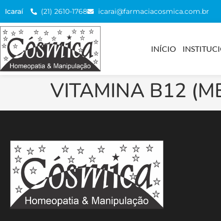
(21) 2610-1768
icarai@farmaciacosmica.com.br
Icaraí
INÍCIO
INSTITUC
VITAMINA B12 (M