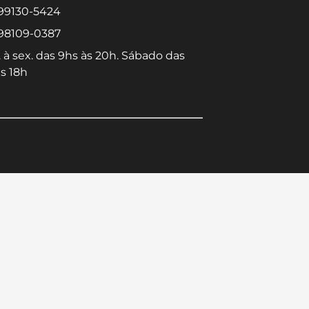
 99130-5424
 98109-0387
 à sex. das 9hs às 20h. Sábado das
s 18h
Converse conosco
Selecione com quem deseja falar
Centro -
Icaraí -
Niterói-RJ
Niterói-RJ