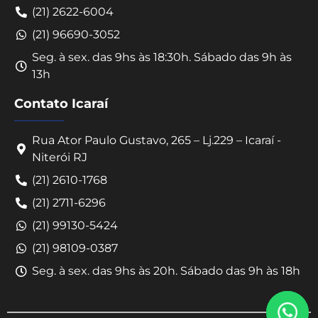
(21) 2622-6004
(21) 96690-3052
Seg. à sex. das 9hs às 18:30h. Sábado das 9h às
13h
Contato Icaraí
Rua Ator Paulo Gustavo, 265 – Lj.229 – Icaraí -
Niterói RJ
Converse conosco
(21) 2610-1768
Selecione com quem deseja falar
(21) 2711-6296
(21) 99130-5424
Centro -
Icaraí -
(21) 98109-0387
Niterói-RJ
Niterói-RJ
Seg. à sex. das 9hs às 20h. Sábado das 9h às 18h