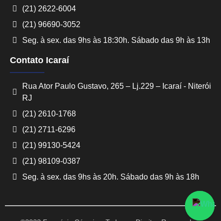
(21) 2622-6004
(21) 96690-3052
Seg. à sex. das 9hs às 18:30h. Sábado das 9h às 13h
Contato Icaraí
Rua Ator Paulo Gustavo, 265 – Lj.229 – Icaraí - Niterói
RJ
Converse conosco
(21) 2610-1768
Selecione com quem deseja falar
(21) 2711-6296
(21) 99130-5424
Centro -
Icaraí -
Niterói-
Niterói-
(21) 98109-0387
RJ
RJ
Seg. à sex. das 9hs às 20h. Sábado das 9h às 18h