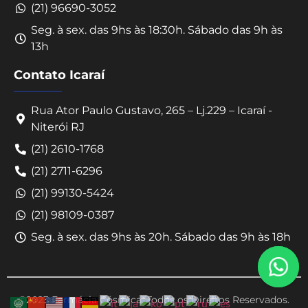
(21) 96690-3052
Seg. à sex. das 9hs às 18:30h. Sábado das 9h às
13h
Contato Icaraí
Rua Ator Paulo Gustavo, 265 – Lj.229 – Icaraí -
Niterói RJ
Converse conosco
(21) 2610-1768
Selecione com quem deseja falar
(21) 2711-6296
(21) 99130-5424
Centro -
Icaraí -
(21) 98109-0387
Niterói-RJ
Niterói-RJ
Seg. à sex. das 9hs às 20h. Sábado das 9h às 18h
©2023 Farmácia Cósmica. Todos os Direitos Reservados.