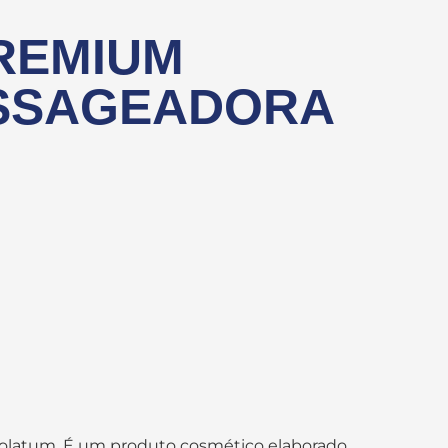
PREMIUM
SSAGEADORA
rolatum. É um produto cosmético elaborado