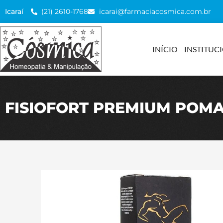
(21) 2610-1768
icarai@farmaciacosmica.com.br
Icaraí
INÍCIO
INSTITUC
FISIOFORT PREMIUM PO