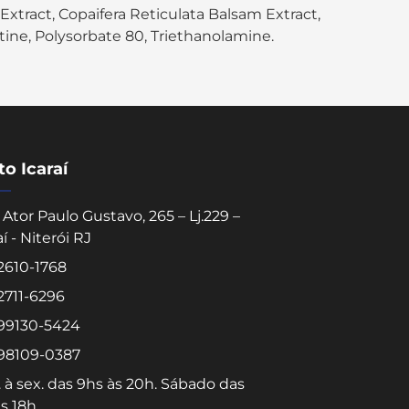
ract, Copaifera Reticulata Balsam Extract,
ine, Polysorbate 80, Triethanolamine.
o Icaraí
Ator Paulo Gustavo, 265 – Lj.229 –
aí - Niterói RJ
 2610-1768
Converse conosco
 2711-6296
Selecione com quem deseja falar
 99130-5424
 98109-0387
Centro -
Icaraí -
 à sex. das 9hs às 20h. Sábado das
Niterói-RJ
Niterói-RJ
s 18h