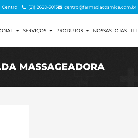
(21) 2620-3013
centro@farmaciacosmica.com.br
Centro
IONAL
SERVIÇOS
PRODUTOS
NOSSAS LOJAS
LI
MADA MASSAGEADORA