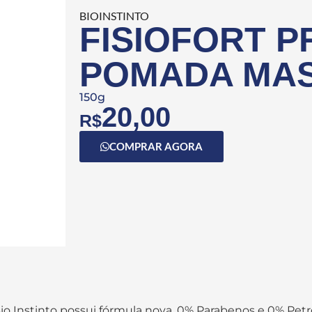
BIOINSTINTO
FISIOFORT 
POMADA MA
150g
20,00
R$
COMPRAR AGORA
o Instinto possui fórmula nova, 0% Parabenos e 0% Pet