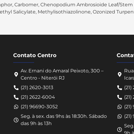
mphor, Carbomer, Chenopodium Ambrosioide Leaf/Stem Ext
l Salicylate, Methylisothiazolinone, Ozonized Turpent
Contato Centro
Contat
Av. Ernani do Amaral Peixoto, 300 –
Rua 
Centro - Niterói RJ
Icar
(21) 2620-3013
(21)
(21) 2622-6004
(21)
(21) 96690-3052
(21)
Seg. à sex. das 9hs às 18:30h. Sábado
(21)
das 9h às 13h
Seg.
9h à