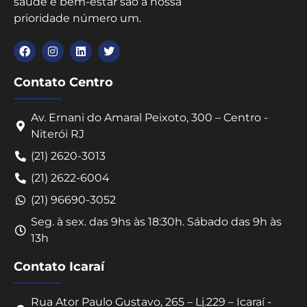
saúde e bem-estar são a nossa
prioridade número um.
Contato Centro
Av. Ernani do Amaral Peixoto, 300 – Centro -
Niterói RJ
(21) 2620-3013
(21) 2622-6004
(21) 96690-3052
Seg. à sex. das 9hs às 18:30h. Sábado das 9h às
13h
Contato Icaraí
Rua Ator Paulo Gustavo, 265 – Lj.229 – Icaraí -