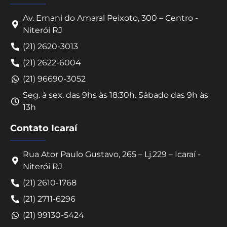
Av. Ernani do Amaral Peixoto, 300 – Centro -
Niterói RJ
(21) 2620-3013
(21) 2622-6004
(21) 96690-3052
Seg. à sex. das 9hs às 18:30h. Sábado das 9h às
13h
Contato Icaraí
Rua Ator Paulo Gustavo, 265 – Lj.229 – Icaraí -
Niterói RJ
Converse conosco
(21) 2610-1768
Selecione com quem deseja falar
(21) 2711-6296
(21) 99130-5424